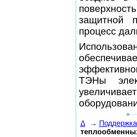
поверхнос
защитной п
процесс дал
Использова
обеспечи
эффективно
ТЭНы элек
увеличива
оборудовани
Δ
→
Поддержка
теплообменных