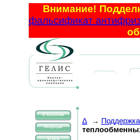
Внимание! Подделк
фальсификат антифриза
об
О Компании
Δ
→
Поддержка
Продукция
теплообменных
Услуги