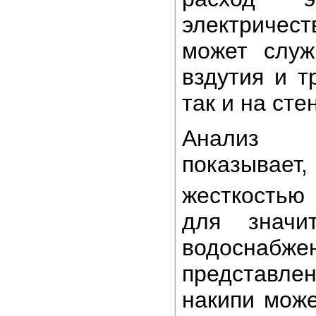
электричес
может служ
вздутия и т
так и на сте
Анализ с
показывае
жесткостью
для значи
водосна
представл
накипи може