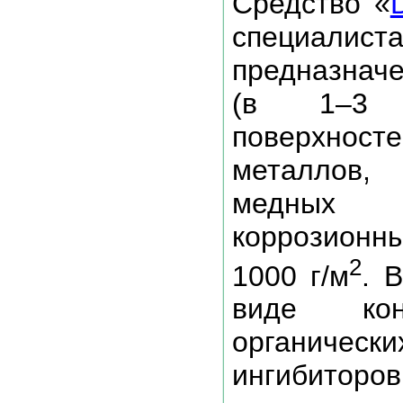
Средство «
специал
предназначе
(в 1–3 э
поверхност
металлов,
медных 
коррозионн
2
1000 г/м
. 
виде ко
органическ
ингибиторо