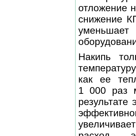
отложение н
снижение К
уменьшае
оборудовани
Накипь то
температуру
как ее теп
1 000 раз 
результате 
эффекти
увеличива
расход эн