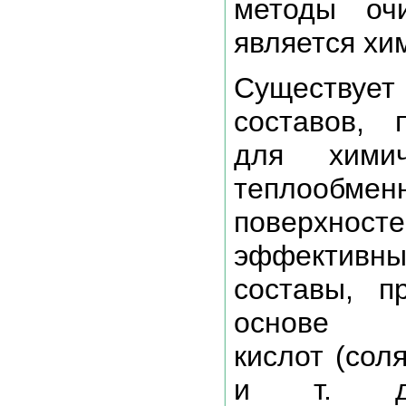
методы оч
является хи
Существу
составов, 
для химич
теплообмен
поверхно
эффективны
составы, п
основе н
кислот (сол
и т. д.