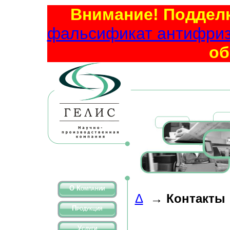
Внимание! Подделк
фальсификат антифриза
об
О Компании
Δ
→
Контакты
Продукция
Услуги