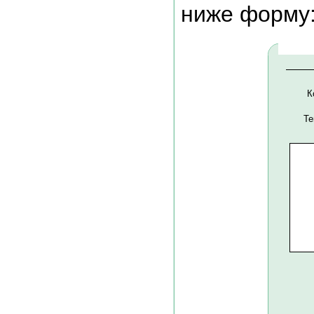
ниже форму
К
Те