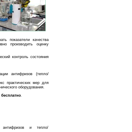
ать показатели качества
ивно производить оценку
еский контроль состояния
ции антифризов (тепло/
кс практических мер для
нического оборудования.
я
бесплатно
.
к антифризов и тепло/