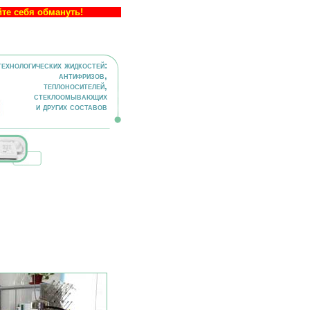
йте себя обмануть!
технологических жидкостей:
антифризов,
теплоносителей,
стеклоомывающих
и других составов