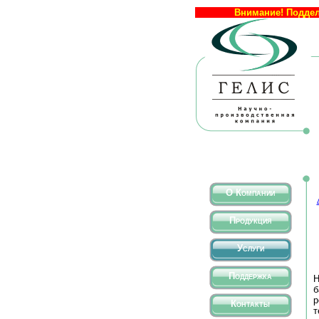
Внимание! Поддел
О Компании
Продукция
Услуги
Поддержка
Н
б
Контакты
т