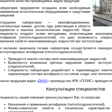
оказатели качества производимых видов продукции.
аборатория предприятия оснащена всем необходимым
овременным испытательным оборудованием и средствами
змерений.
Сотрудники лаборатории — квалифицированные,
ногоопытные химики, долгие годы работающие в области
азработки и анализа технологических жидкостей. Наши
пециалисты владеют всеми методиками, позволяющими анализиров
нтифризов (тепло/хладоносителей), что дает возможность операт
зменения свойств низкозамерзающих жидкостей при эксплуатации.
о желанию заказчиков силами лаборатории осуществляется периодич
ксплуатируемых антифризов (тепло/хладоносителей):
Проводится анализ состава проб низкозамерзающих жидкостей;
Выявляются возможные причины нарушения правил эксплуата
хладоносителей);
Специалисты лаборатории разработают и порекомендуют компле
нормализации состава антифриза и состояния хладо- или теплотех
нализ продукции марки «
DIXIS
» производства НПК «ГЕЛИС» проводитс
Консультации специалистов
пециалисты нашей компании проконсультируют Вас по вопросам:
Назначения и применения антифризов (тепло/хладоносителей);
Физико-химических свойств и технических характеристи
хладоносителей;