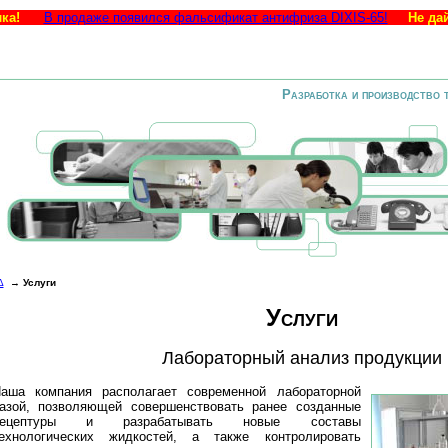
ка!
В продаже появился фальсификат антифриза DIXIS-65!
Не да
Разработка и производство 
Δ
→
Услуги
Услуги
Лабораторный анализ продукции
аша компания располагает современной лабораторной
азой, позволяющей совершенствовать ранее созданные
рецептуры и разрабатывать новые составы
ехнологических жидкостей, а также контролировать