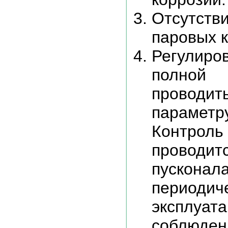
Отсутств
паровых к
Регулиро
полной
провод
параме
Контрол
прово
пуско
перио
эксплуа
соблюд