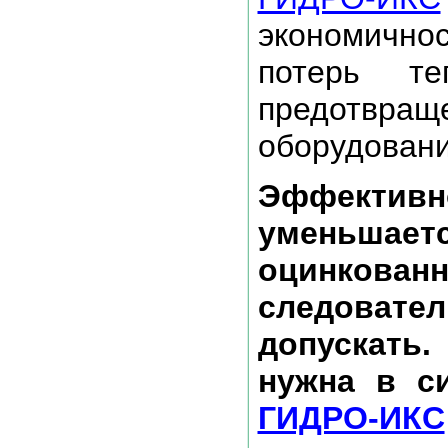
экономичн
потерь т
предотв
оборудовани
Эффек
уменьшаетс
оцинков
следовате
допускать
нужна в си
ГИДРО-ИКС