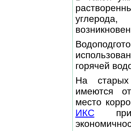
растворенны
углерод
возникновен
Водоподгот
использова
горячей вод
На старых
имеются о
место корр
ИКС
прив
экономичнос