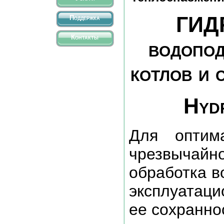
ГИД
Поддержка
Контакты
водопод
котлов и 
Hyd
Для оптим
чрезвыча
обработка в
эксплуатац
ее сохранно