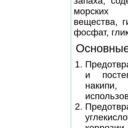
запаха, сод
морских 
вещества, г
фосфат, глик
Основные
Предотвр
и посте
накипи
использов
Предот
углекисл
коррозии.