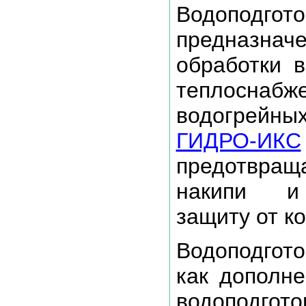
Водоподгот
предназ
обработки 
теплоснабж
водогрейны
ГИДРО-ИКС
предотвращ
накипи и
защиту от к
Водоподгот
как дополн
водоподгот