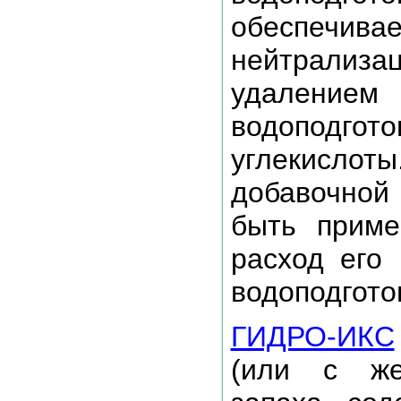
обеспеч
нейтрали
удалени
водоподгот
углекислот
добавочно
быть приме
расход его
водоподгото
ГИДРО-ИКС
(или с же