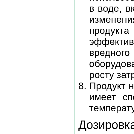
в воде, в
изменени
проду
эффекти
вредн
оборудов
росту зат
Продукт н
имеет сп
температ
Дозировк