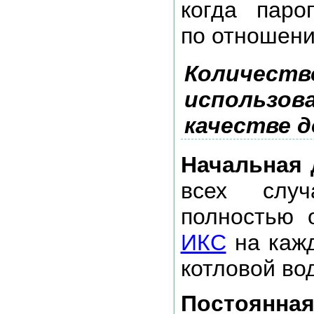
когда паро
по отношени
Количество
использов
качестве 
Начальная 
всех слу
полностью 
ИКС
на кажд
котловой во
Постоянна