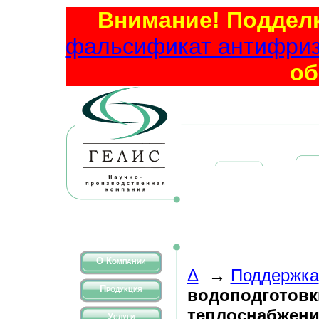
Внимание! Подделк
фальсификат антифриза
об
О Компании
Δ
→
Поддержка
Продукция
водоподготовк
теплоснабжен
Услуги