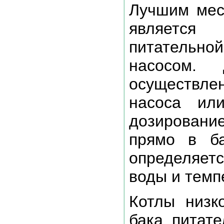
Лучшим мес
являетс
питательн
насосом.
осуществле
насоса или
дозирован
прямо в ба
определяет
воды и темп
Котлы низк
бака питат