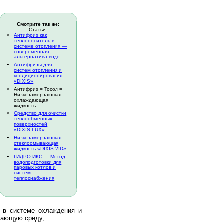
Смотрите так же:
Статьи:
Антифриз как
теплоноситель в
системе отопления —
совеременная
альтернатива воде
Антифризы для
систем отопления и
кондиционирования
«DIXIS»
Антифриз = Тосол =
Низкозамерзающая
охлаждающая
жидкость
Средство для очистки
теплообменных
поверхностей
«DIXIS LUX»
Низкозамерзающая
стеклоомывающая
жидкость «DIXIS VID»
ГИДРО-ИКС — Метод
водоподготовки для
паровых котлов и
систем
теплоснабжения
ю в системе охлаждения и
ужающую среду;