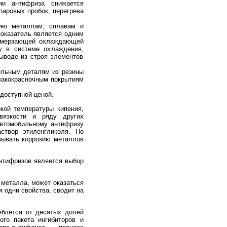
ии антифриза снижается
паровых пробок, перегрева
ю металлам, сплавам и
показатель является одним
замерзающей охлаждающей
у в системе охлаждения,
ыводе из строя элементов
ельным деталям из резины
лакокрасночным покрытиям
 доступной ценой.
кой температуры кипения,
вязкости и ряду других
автомобильному антифризу
створ этиленгликоля. Но
зывать коррозию металлов
нтифризов является выбор
 металла, может оказаться
 одни свойства, сводит на
еблется от десятых долей
ого пакета ингибиторов и