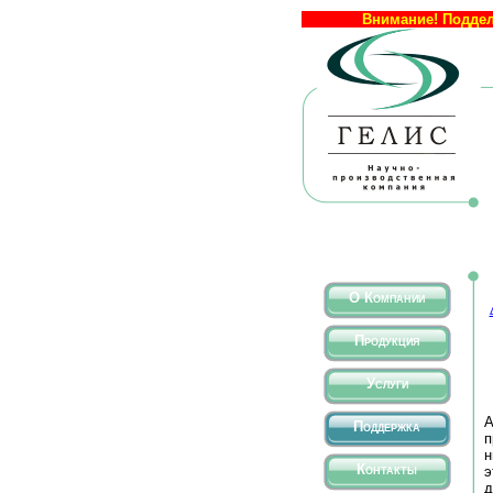
Внимание! Поддел
О Компании
Продукция
Услуги
А
Поддержка
п
н
Контакты
э
д