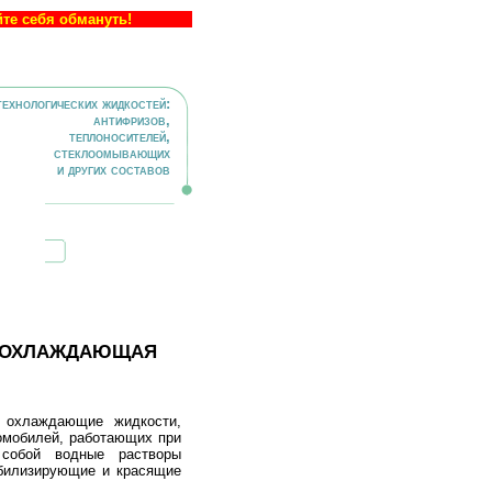
йте себя обмануть!
технологических жидкостей:
антифризов,
теплоносителей,
стеклоомывающих
и других составов
 охлаждающая
 охлаждающие жидкости,
омобилей, работающих при
 собой водные растворы
абилизирующие и красящие