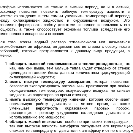
нтифриз используется не только в зимний период, но и в летний,
оскольку позволяет повысить рабочую температуру жидкости в
истеме охлаждения и тем самым увеличить температурный перепад
ежду охлаждающей жидкостью и окружающим воздухом. Это
озволяет форсировать работу двигателя и полнее использовать его
ощность, а также способствует экономии топлива вследствие его
олее полного испарения и сгорания.
ля того, чтобы водный раствор этиленгликоля мог называться
втомобильным антифризом, он должен соответствовать совокупности
ребований, которые предъявляются к данному виду продукции, а
менно:
обладать высокой теплоемкостью и теплопроводностью
, так
как, чем они выше, тем больше тепла будет отведено от стенок
цилиндра и головки блока данным количеством циркулирующей
охлаждающей жидкости;
иметь низкую температуру замерзания
, которая позволяет
безопасно эксплуатировать автомашины практически при любых
отрицательных температурах окружающего воздуха, не сливая
жидкость из радиаторов во время стоянок;
иметь высокую температуру кипения
, которая обеспечивает
нормальную работу двигателя в летнее время, а также
уменьшает вероятность образования паровых пробок,
приводящих к резкому ухудшению охлаждения двигателя и
использованию его мощности;
обладать малой вязкостью
, особенно при низких температурах,
так как высокая вязкость антифриза затрудняет его циркуляци
снижает теплопередачу от двигателя к антифризу и от него в окр