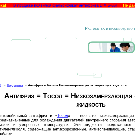
ка!
В продаже появился фальсификат антифриза DIXIS-65!
Не да
Разработка и производство 
Δ
→
Поддержка
→
Антифриз = Тосол = Низкозамерзающая охлаждающая жидкость
Антифриз = Тосол = Низкозамерзающая
жидкость
втомобильный антифриз и «
Тосол
» — все это низкозамерзающие
редназначенные для охлаждения двигателей внутреннего сгорания авт
изких и умеренных температурах. Эти жидкости представляют
тиленгликоля, содержащие антикоррозионные, антивспенивающие, ст
обавки.