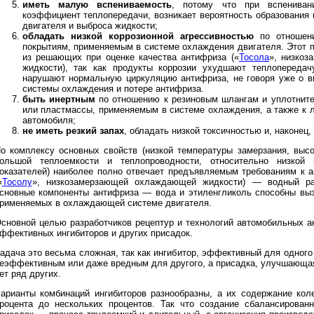
иметь малую вспениваемость
, потому что при вспениван
коэффициент теплопередачи, возникает вероятность образования 
двигателя и выброса жидкости;
обладать низкой коррозионной агрессивностью
по отношени
покрытиям, применяемым в системе охлаждения двигателя. Этот 
из решающих при оценке качества антифриза («
Тосола
», низко
жидкости), так как продукты коррозии ухудшают теплопередач
нарушают нормальную циркуляцию антифриза, не говоря уже о в
системы охлаждения и потере антифриза.
быть инертным
по отношению к резиновым шлангам и уплотнит
или пластмассы, применяемым в системе охлаждения, а также к 
автомобиля;
не иметь резкий запах
, обладать низкой токсичностью и, наконец,
о комплексу основных свойств (низкой температуры замерзания, высо
ольшой теплоемкости и теплопроводности, относительно низкой 
оказателей) наиболее полно отвечает предъявляемым требованиям к 
«
Тосолу
», низкозамерзающей охлаждающей жидкости) — водный ра
сновные компоненты антифриза — вода и этиленгликоль способны вы
рименяемых в охлаждающей системе двигателя.
сновной целью разработчиков рецептур и технологий автомобильных а
ффективных ингибиторов и других присадок.
адача это весьма сложная, так как ингибитор, эффективный для одного
еэффективным или даже вредным для другого, а присадка, улучшающая
ет ряд других.
арианты комбинаций ингибиторов разнообразны, а их содержание кол
роцента до нескольких процентов. Так что создание сбалансированн