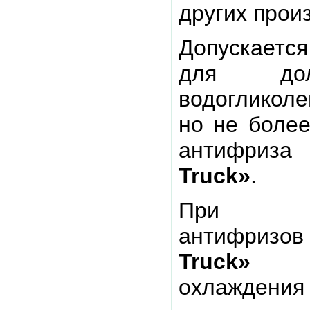
других прои
Допускаетс
для до
водогликол
но не боле
антифри
Truck»
.
При исп
антифриз
Truck»
в 
охлаждения 