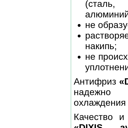
(сталь,
алюминий,
не образу
растворя
накипь;
не проис
уплотнени
Антифриз
«
надежно э
охлаждения 
Качество и
«DIXIS av