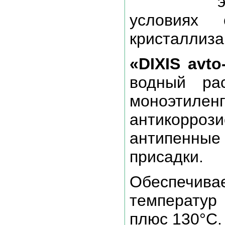
условиях 
кристаллиза
«DIXIS avto
водный рас
моноэтил
антикорроз
антипенные
присадки.
Обеспечи
температ
плюс 130°C.