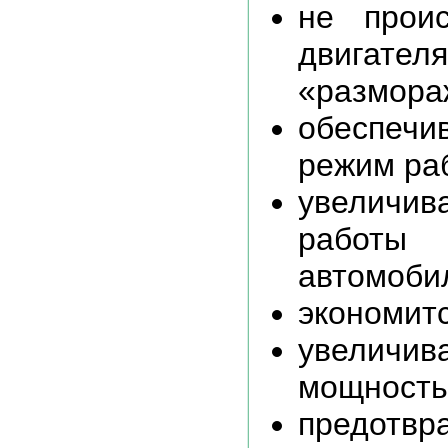
не проис
двига
«размора
обеспечи
режим раб
увеличив
работы
автомоби
экономитс
увелич
мощность 
предотвр