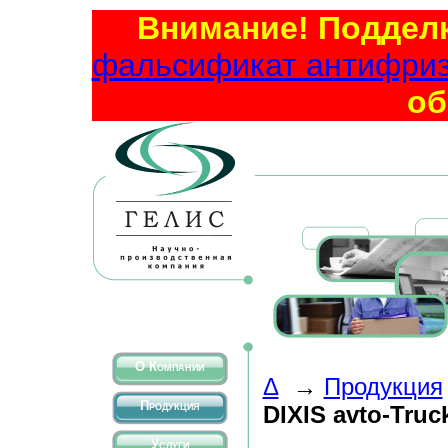
Внимание! Подделк
фальсификат антифриза
об
О Компании
Δ
→
Продукция
Продукция
DIXIS avto-Truc
Услуги