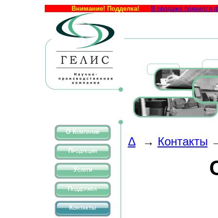
Внимание! Подделка!
В продаже появился ф
О Компании
Δ
→
Контакты
Продукция
Услуги
Поддержка
Контакты